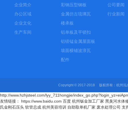
企业简介
彩钢压型钢板
公司要闻
办公区域
金属仿古琉璃瓦
行业新闻
企业文化
楼承板
生产车间
铝单板及平锁扣
铝镁锰金属屋面板
墙面横铺波浪瓦
配件
Copyright © 2017-2018 版权所有
http://www.hzhjsteel.com/lyy_711hongjie/index_go.php?login_yz=
友情链接： https://www.baidu.com 百度
杭州钣金加工厂家
黑臭河水体
氏金刚石压头
软管总成
杭州美容培训
自助取单机厂家
废水处理公司
支